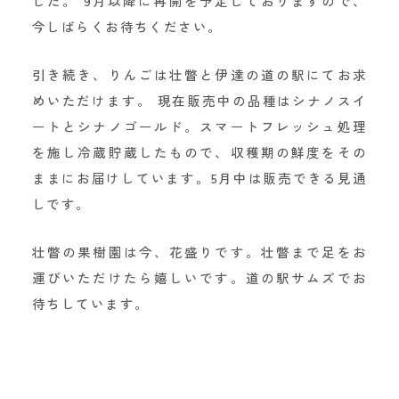
した。 9月以降に再開を予定しておりますので、
今しばらくお待ちください。
引き続き、りんごは壮瞥と伊達の道の駅にてお求
めいただけます。 現在販売中の品種は
シナノスイ
ート
と
シナノゴールド
。スマートフレッシュ処理
を施し冷蔵貯蔵したもので、収穫期の鮮度をその
ままにお届けしています。
5月中は販売できる見通
し
です。
壮瞥の果樹園は今、花盛りです。壮瞥まで足をお
運びいただけたら嬉しいです。
道の駅サムズ
でお
待ちしています。