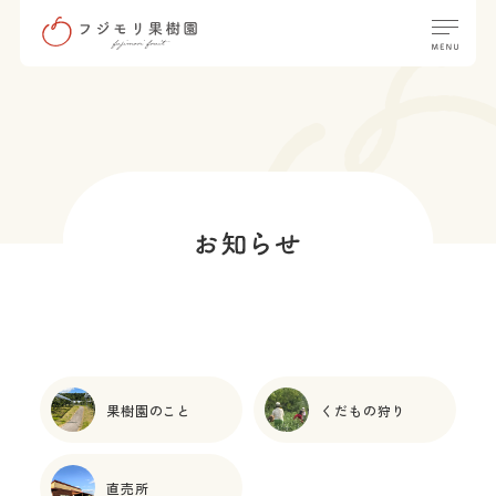
果樹園のこと
くだもの狩り
直売所